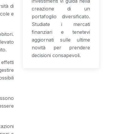
investimenti vi guida nella
sità di
creazione di un
ccole e
portafoglio diversificato.
Studiate i mercati
finanziari e tenetevi
bitori.
aggiornati sulle ultime
ilevato
novità per prendere
to.
decisioni consapevoli.
ffetti
estire
sibili
possono
essere
azioni