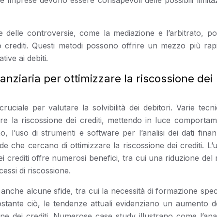
e imprese devono essere consapevoli delle possibili limita
ione delle controversie, come la mediazione e l’arbitrato, 
o crediti. Questi metodi possono offrire un mezzo più rap
ive ai debiti.
finanziaria per ottimizzare la riscossione dei
cruciale per valutare la solvibilità dei debitori. Varie tecn
are la riscossione dei crediti, mettendo in luce comportame
l’uso di strumenti e software per l’analisi dei dati finanz
de che cercano di ottimizzare la riscossione dei crediti. L’
 dei crediti offre numerosi benefici, tra cui una riduzione del 
essi di riscossione.
ta anche alcune sfide, tra cui la necessità di formazione spec
ostante ciò, le tendenze attuali evidenziano un aumento de
tione dei crediti. Numerose case study illustrano come l’anal