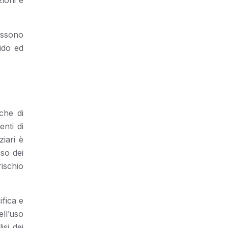
zioni e
possono
ido ed
iche di
nti di
iari è
uso dei
rischio
ifica e
ll’uso
isi dei