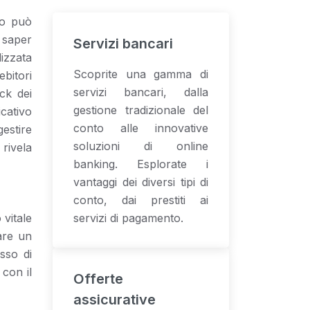
to può
 saper
Servizi bancari
lizzata
Scoprite una gamma di
ebitori
servizi bancari, dalla
ack dei
gestione tradizionale del
icativo
conto alle innovative
estire
soluzioni di online
rivela
banking. Esplorate i
vantaggi dei diversi tipi di
conto, dai prestiti ai
vitale
servizi di pagamento.
eare un
sso di
con il
Offerte
assicurative