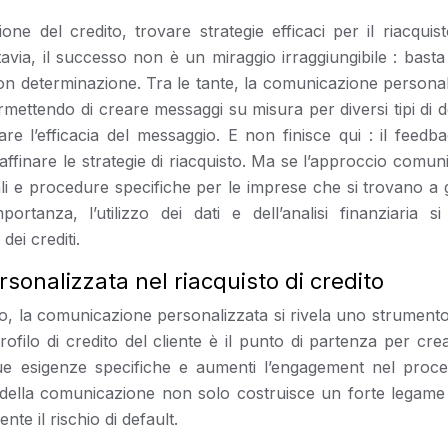
ne del credito, trovare strategie efficaci per il riacquis
via, il successo non è un miraggio irraggiungibile : basta
 con determinazione. Tra le tante, la comunicazione persona
mettendo di creare messaggi su misura per diversi tipi di d
are l’efficacia del messaggio. E non finisce qui : il feedb
ffinare le strategie di riacquisto. Ma se l’approccio comun
li e procedure specifiche per le imprese che si trovano a g
ortanza, l’utilizzo dei dati e dell’analisi finanziaria si 
ei crediti.
rsonalizzata nel riacquisto di credito
o, la comunicazione personalizzata si rivela uno strumento 
l profilo di credito del cliente è il punto di partenza per cr
e esigenze specifiche e aumenti l’engagement nel proce
e della comunicazione non solo costruisce un forte legame 
te il rischio di default.